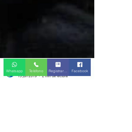
Whatsapp
Teléfono
Registrarse
Facebook
TFinancio
13 jun 2019
2 min de lectura
¿A quién acudir cuando tienes