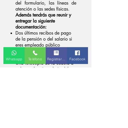
del formulario, las líneas de
atención o las sedes físicas.
Además tendrás que reunir y
entregar la siguiente
documentación:
Dos últimos recibos de pago
de la pensión o del salario si
eres empleado público
Un recibo de los servicios
públicos de tu vivienda
Whatsapp
Teléfono
Registrarse
Facebook
Una fotocopia de la cédula a
color, en la misma hoja debes
poner tu huella y firmar
Dos referencias, una debe ser
personal y la otra debe
ser familiar